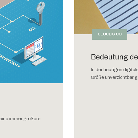
CLOUD & CO
Bedeutung de
In der heutigen digita
Größe unverzichtbar g
t eine immer größere