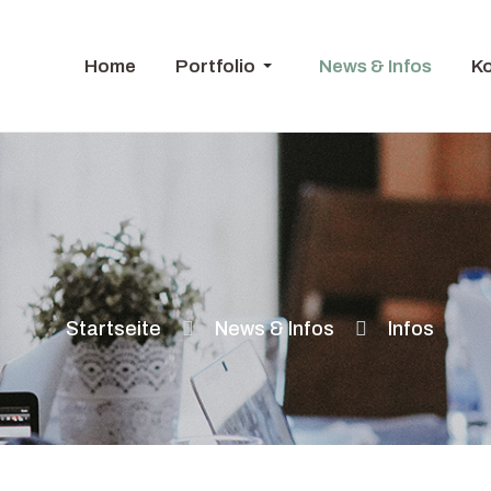
Home
Portfolio
News & Infos
K
Startseite
News & Infos
Infos